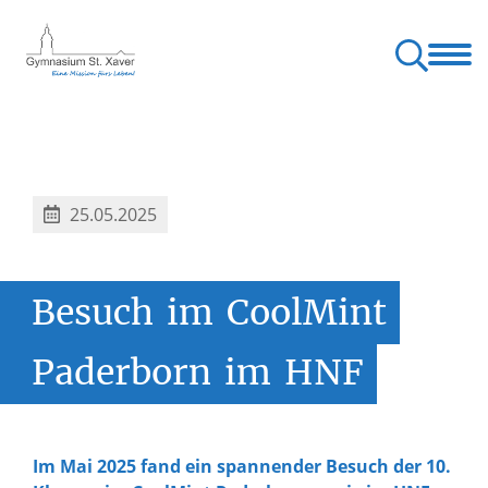
nangebote
Unsere Schwerpunkte
Unser Schulleben
Service
am St. Xaver
Studien- und Berufsorientierung (StuBo)
25.05.2025
Besuch
im
CoolMint
Paderborn
im
HNF
Im Mai 2025 fand ein spannender Besuch der 10.