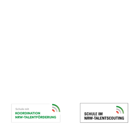
© Gymnasium St. Xaver