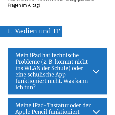
Fragen im Alltag!
1.
Medien
und
IT
Mein iPad hat technische
Probleme (z. B. kommt nicht
ins WLAN der Schule) oder
eine schulische App
funktioniert nicht. Was kann
ich tun?
In vielen Fällen hilft ein Neustart des iPads.
Meine iPad-Tastatur oder der
Ebenso sollte man prüfen, ob die aktuelle
Apple Pencil funktioniert
iPad-OS-Version installiert ist und alle Apps