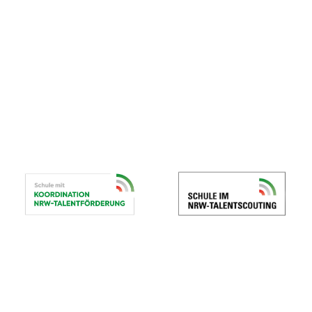
© Gymnasium St. Xaver