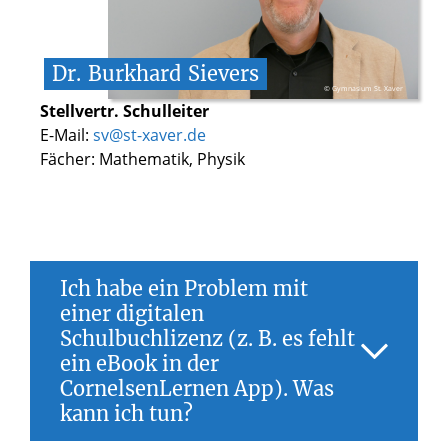
Gymnasiums St. Xaver unter „Service“.
Wende dich sonst per Email an Herrn Dr.
Dr.
Burkhard
Sievers
Sievers.
© Gymnasium St. Xaver
Stellvertr. Schulleiter
E-Mail:
sv@st-xaver.de
Fächer: Mathematik, Physik
Ich habe ein Problem mit
einer digitalen
Schulbuchlizenz (z. B. es fehlt
ein eBook in der
CornelsenLernen App). Was
kann ich tun?