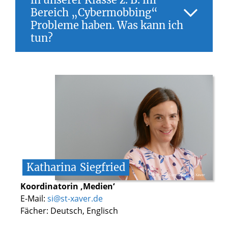
Bereich „Cybermobbing“
Probleme haben. Was kann ich
tun?
Sprecht zunächst bitte im Vertrauen mit
eurer Klassenleitung. Zusätzlich könnt ihr
die Medienscouts unserer Schule
kontaktieren, z. B. per Email über Frau
Siegfried.
Katharina
Siegfried
© Gymnasium St. Xaver
Koordinatorin ‚Medien‘
E-Mail:
si@st-xaver.de
Fächer: Deutsch, Englisch