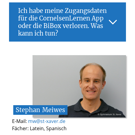
Ich habe meine Zugangsdaten
Überprüfe zunächst, ob du dich mit
für die CornelsenLernen App
den von der Schule erhaltenen
oder die BiBox verloren. Was
Zugangsdaten eingeloggt hast und
nicht z.B. mit deiner privaten
kann ich tun?
Emailadresse.
Aktualisiere die Bibliothek.
Nimm bitte per Email Kontakt mit Herrn
Logge dich sowohl in der App als auch
Meiwes auf und sichere deine
im Internetbrowser des jeweiligen
Zugangsdaten zukünftig bitte mehrfach
Verlags ein und schau, ob die
(digital und analog).
gesuchten eBooks dort vorhanden
sind.
Starte dein iPad neu und versuche
Schritt 2 und 3 erneut.
Hilft das nicht, wende dich bitte an
Stephan
Meiwes
Herrn Meiwes.
© Gymnasium St. Xaver
E-Mail:
mw@st-xaver.de
Fächer: Latein, Spanisch