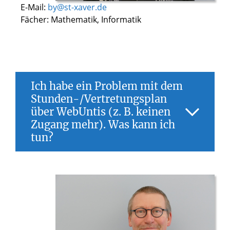
E-Mail:
by@st-xaver.de
Fächer: Mathematik, Informatik
Ich habe ein Problem mit dem
Stunden-/Vertretungsplan
über WebUntis (z. B. keinen
Zugang mehr). Was kann ich
tun?
Bitte nutze zunächst beim Login-Fenster
die Funktion „Passwort vergessen?“, sofern
du eine externe Email-Adresse in deinem
WebUntis-Profil hinterlegt hast. Zudem gibt
es einen ausführlichen Hilfebereich zu
WebUntis auf der Homepage des